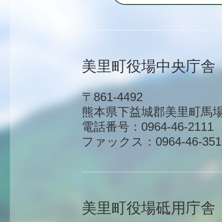
美里町役場中央庁舎
〒861-4492
熊本県下益城郡美里町馬場1
電話番号：0964-46-2111
ファックス：0964-46-351
美里町役場砥用庁舎