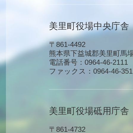
美里町役場中央庁舎
〒861-4492
熊本県下益城郡美里町馬場1
電話番号：0964-46-2111
ファックス：0964-46-351
美里町役場砥用庁舎
〒861-4732