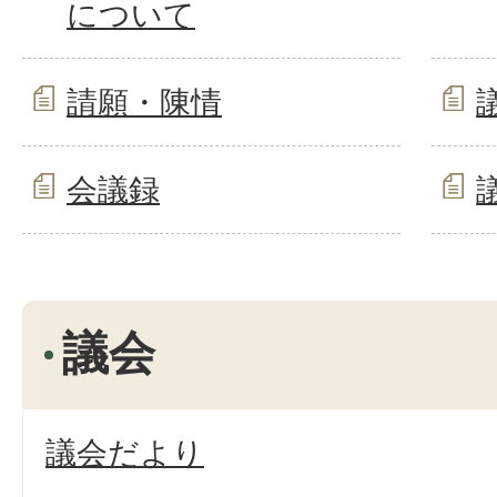
について
請願・陳情
会議録
議会
議会だより