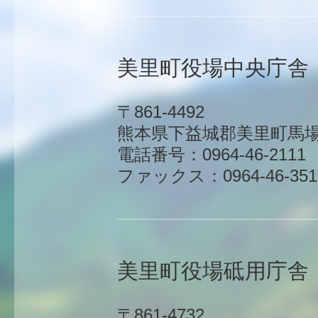
美里町役場中央庁舎
〒861-4492
熊本県下益城郡美里町馬場1
電話番号：0964-46-2111
ファックス：0964-46-351
美里町役場砥用庁舎
〒861-4732