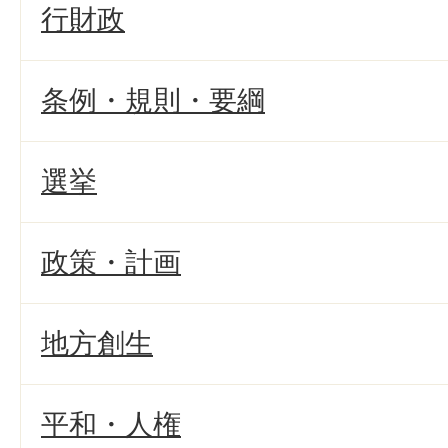
行財政
条例・規則・要綱
選挙
政策・計画
地方創生
平和・人権