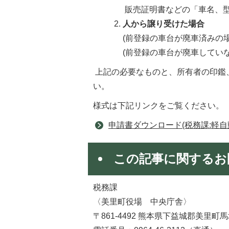
販売証明書などの「車名、型
人から譲り受けた場合
(前登録の車台が廃車済みの場
(前登録の車台が廃車してい
上記の必要なものと、所有者の印鑑、
い。
様式は下記リンクをご覧ください。
申請書ダウンロード(税務課:軽
この記事に関するお
税務課
〈美里町役場 中央庁舎〉
〒861-4492 熊本県下益城郡美里町馬