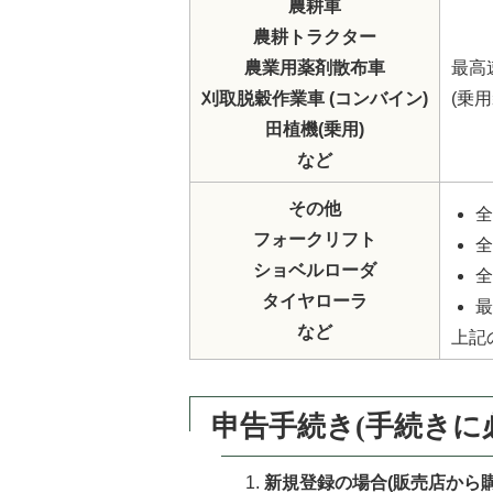
農耕車
農耕トラクター
農業用薬剤散布車
最高
刈取脱穀作業車 (コンバイン)
(乗
田植機(乗用)
など
その他
全
フォークリフト
全
ショベルローダ
全
タイヤローラ
最
など
上記
申告手続き(手続きに
新規登録の場合(販売店から