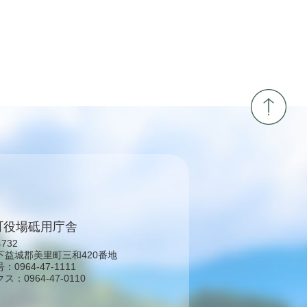
町役場砥用庁舎
4732
下益城郡美里町三和420番地
0964-47-1111
：0964-47-0110