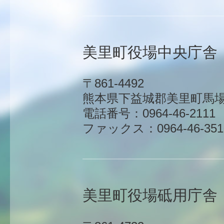
美里町役場中央庁舎
〒861-4492
熊本県下益城郡美里町馬場1
電話番号：0964-46-2111
ファックス：0964-46-351
美里町役場砥用庁舎