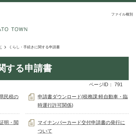
ファイル種別
ド
くらし・手続きに関する申請書
関する申請書
ページID：
791
・県民税の
申請書ダウンロード(税務課:軽自動車・臨
時運行許可関係)
種証明・閲
マイナンバーカード交付申請書の発行に
ついて