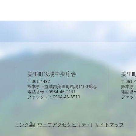
美里町役場中央庁舎
美里
〒861-4492
〒861-
熊本県下益城郡美里町馬場1100番地
熊本県
電話番号：0964-46-2111
電話番号：
ファックス：0964-46-3510
ファックス
リンク集
ウェブアクセシビリティ
サイトマップ