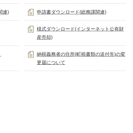
関連)
申請書ダウンロード(総務課関連)
様式ダウンロード(インターネット公有財
産売却)
）
納税義務者の住所(町税書類の送付先)の変
更届について