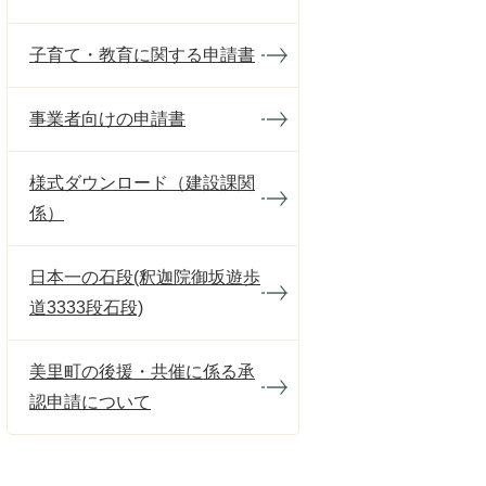
子育て・教育に関する申請書
事業者向けの申請書
様式ダウンロード（建設課関
係）
日本一の石段(釈迦院御坂遊歩
道3333段石段)
美里町の後援・共催に係る承
認申請について