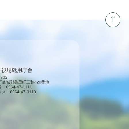
町役場砥用庁舎
4732
下益城郡美里町三和420番地
0964-47-1111
：0964-47-0110