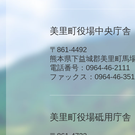
美里町役場中央庁舎
〒861-4492
熊本県下益城郡美里町馬場1
電話番号：0964-46-2111
ファックス：0964-46-351
美里町役場砥用庁舎