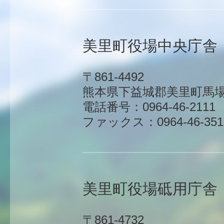
美里町役場中央庁舎
〒861-4492
熊本県下益城郡美里町馬場1
電話番号：0964-46-2111
ファックス：0964-46-351
美里町役場砥用庁舎
〒861-4732