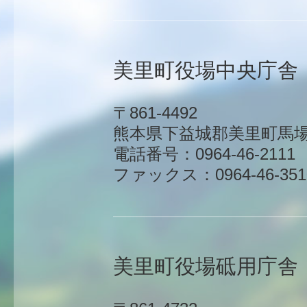
美里町役場中央庁舎
〒861-4492
熊本県下益城郡美里町馬場1
電話番号：0964-46-2111
ファックス：0964-46-351
美里町役場砥用庁舎