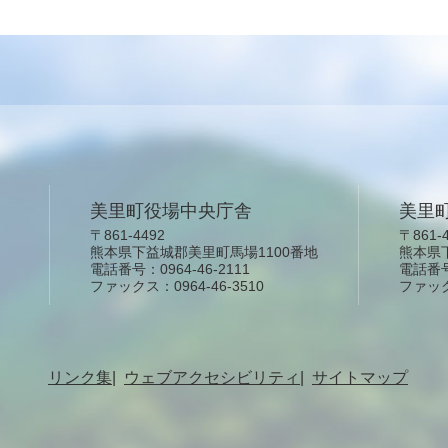
美里町役場中央庁舎
美里
〒861-4492
〒861-
熊本県下益城郡美里町馬場1100番地
熊本県
電話番号：0964-46-2111
電話番号：
ファックス：0964-46-3510
ファックス
リンク集
ウェブアクセシビリティ
サイトマップ