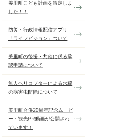
美里町こども計画を策定しま
した！！
防災・行政情報配信アプリ
「ライフビジョン」ついて
美里町の後援・共催に係る承
認申請について
無人ヘリコプターによる水稲
の病害虫防除について
美里町合併20周年記念ムービ
ー・観光PR動画が公開され
ています！