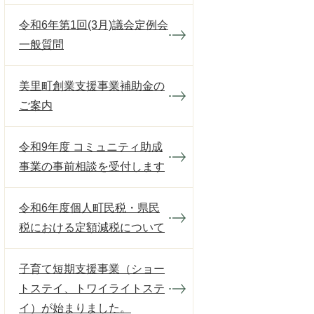
令和6年第1回(3月)議会定例会
一般質問
美里町創業支援事業補助金の
ご案内
令和9年度 コミュニティ助成
事業の事前相談を受付します
令和6年度個人町民税・県民
税における定額減税について
子育て短期支援事業（ショー
トステイ、トワイライトステ
イ）が始まりました。