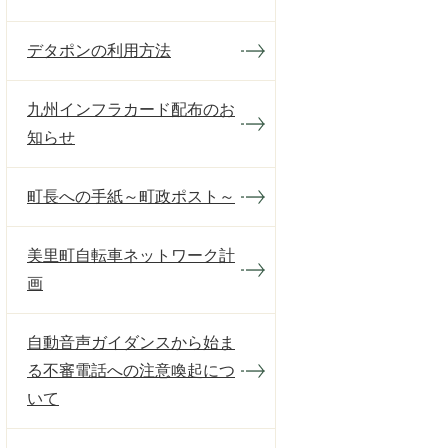
デタポンの利用方法
九州インフラカード配布のお
知らせ
町長への手紙～町政ポスト～
美里町自転車ネットワーク計
画
自動音声ガイダンスから始ま
る不審電話への注意喚起につ
いて