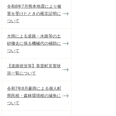
令和8年7月熊本地震により被
害を受けたときの罹災証明に
ついて
大雨による道路・水路等の土
砂撤去に係る機械代の補助に
ついて
【道路状況等】美里町災害状
況一覧について
令和7年8月豪雨による個人町
県民税・森林環境税の減免に
ついて