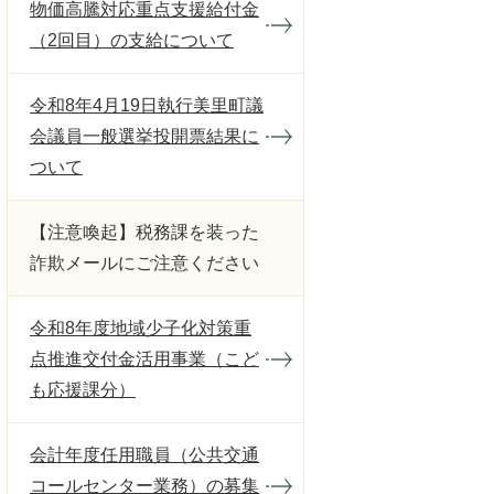
物価高騰対応重点支援給付金
（2回目）の支給について
令和8年4月19日執行美里町議
会議員一般選挙投開票結果に
ついて
【注意喚起】税務課を装った
詐欺メールにご注意ください
令和8年度地域少子化対策重
点推進交付金活用事業（こど
も応援課分）
会計年度任用職員（公共交通
コールセンター業務）の募集