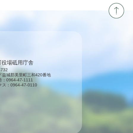
町役場砥用庁舎
4732
下益城郡美里町三和420番地
0964-47-1111
：0964-47-0110