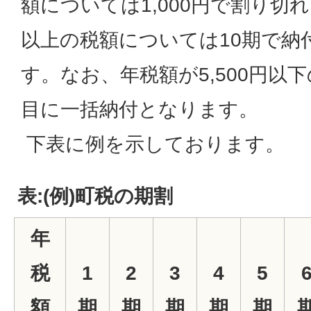
額については1,000円で割り切れ
以上の税額については10期で納
す。なお、年税額が5,500円以
目に一括納付となります。
下表に例を示しております。
表:(例)町税の期割
年
税
1
2
3
4
5
額
期
期
期
期
期