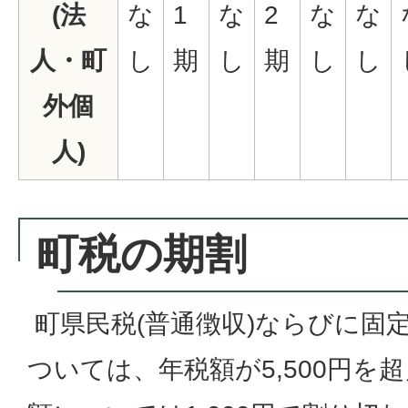
(法
な
1
な
2
な
な
人・町
し
期
し
期
し
し
外個
人)
町税の期割
町県民税(普通徴収)ならびに固定
ついては、年税額が5,500円を超え