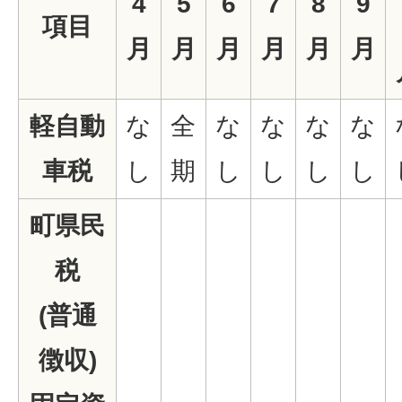
4
5
6
7
8
9
項目
月
月
月
月
月
月
軽自動
な
全
な
な
な
な
車税
し
期
し
し
し
し
町県民
税
(普通
徴収)