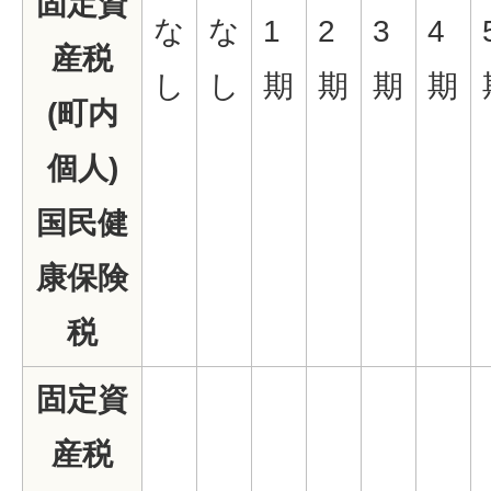
固定資
な
な
1
2
3
4
産税
し
し
期
期
期
期
(町内
個人)
国民健
康保険
税
固定資
産税