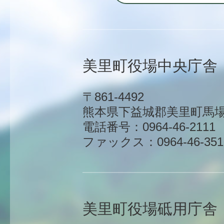
美里町役場中央庁舎
〒861-4492
熊本県下益城郡美里町馬場1
電話番号：0964-46-2111
ファックス：0964-46-351
美里町役場砥用庁舎