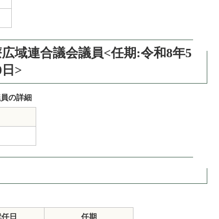
広域連合議会議員<任期:令和8年5
0日>
議員の詳細
就任日
任期