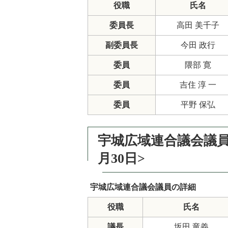
役職
氏名
委員長
高田 美千子
副委員長
今田 政行
委員
隈部 寛
委員
吉住 淳 一
委員
平野 保弘
宇城広域連合議会議員<
月30日>
宇城広域連合議会議員の詳細
役職
氏名
議長
坂田 竜義