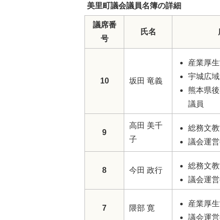
美里町議会議員名簿の詳細
議席番
氏名
号
産業厚生
宇城広域
10
坂田 竜義
熊本県後
議員
高田 美千
総務文教
9
子
議会運営
総務文教
8
今田 政行
議会運営
産業厚生
7
隈部 寛
議会運営