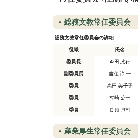
総務文教常任委員会
総務文教常任委員会の詳細
役職
氏名
委員長
今田 政行
副委員長
吉住 淳 一
委員
高田 美千子
委員
村崎 公一
委員
長嶺 興司
産業厚生常任委員会