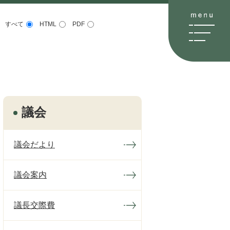
すべて
HTML
PDF
議会
議会だより
議会案内
議長交際費