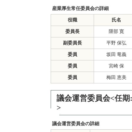
産業厚生常任委員会の詳細
役職
氏名
委員長
隈部 寛
副委員長
平野 保弘
委員
坂田 竜義
委員
宮崎 保
委員
梅田 恵美
議会運営委員会<任期:
>
議会運営委員会の詳細