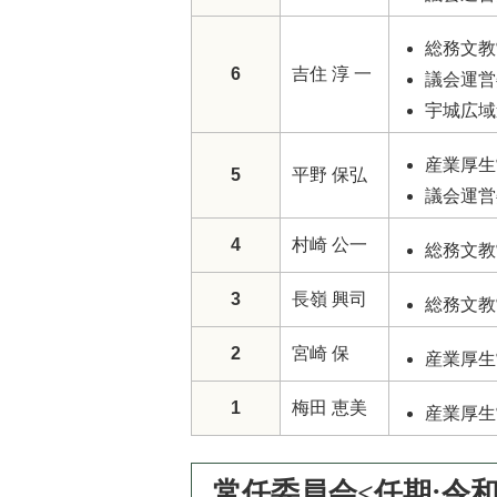
総務文教
6
吉住 淳 一
議会運営
宇城広域
産業厚生
5
平野 保弘
議会運営
4
村崎 公一
総務文教
3
長嶺 興司
総務文教
2
宮崎 保
産業厚生
1
梅田 恵美
産業厚生
常任委員会<任期:令和8