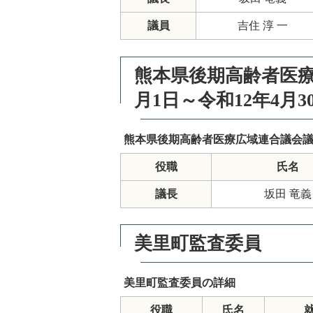
議員
吉住 淳 一
熊本県後期高齢者医療
月1日～令和12年4月3
熊本県後期高齢者医療広域連合議会
役職
氏名
議長
坂田 竜義
美里町監査委員
美里町監査委員の詳細
役職
氏名