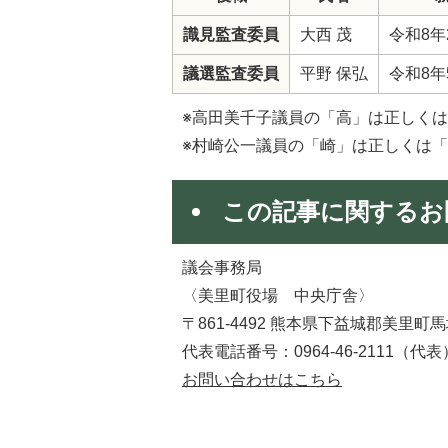
識見監査委員
大西 茂
令和8年
議選監査委員
平野 保弘
令和8年
※高田美千子議員の「高」は正しく
※村崎公一議員の「崎」は正しくは
この記事に関するお
議会事務局
〈美里町役場 中央庁舎〉
〒861-4492 熊本県下益城郡美里町馬
代表電話番号：0964-46-2111（代表
お問い合わせはこちら