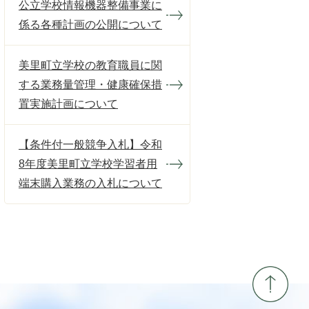
公立学校情報機器整備事業に
係る各種計画の公開について
美里町立学校の教育職員に関
する業務量管理・健康確保措
置実施計画について
【条件付一般競争入札】令和
8年度美里町立学校学習者用
端末購入業務の入札について