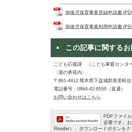
病後児保育事業登録申請書 (PDFフ
病後児保育事業利用申請書 (PDFフ
この記事に関するお
こども応援課 （こども家庭センタ
〈湯の香苑内〉
〒861-4412 熊本県下益城郡美里町佐
電話番号：0964-42-6550（直通）
お問い合わせはこちら
PDFファイルを
必要です。お持
Reader）」ダウンロードボタン