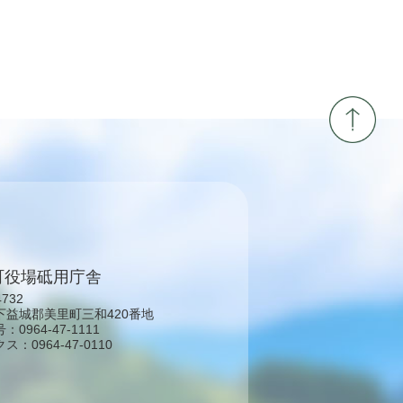
町役場砥用庁舎
4732
下益城郡美里町三和420番地
0964-47-1111
：0964-47-0110