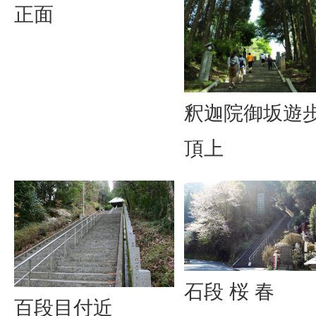
正面
釈迦院御坂遊
頂上
石段 桜 春
百段目付近