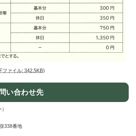
ァイル: 342.5KB)
問い合わせ先
ー）
俣338番地