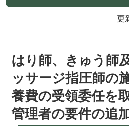
更
はり師、きゅう師
ッサージ指圧師の
養費の受領委任を
管理者の要件の追