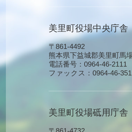
美里町役場中央庁舎
〒861-4492
熊本県下益城郡美里町馬場1
電話番号：0964-46-2111
ファックス：0964-46-351
美里町役場砥用庁舎
〒861-4732