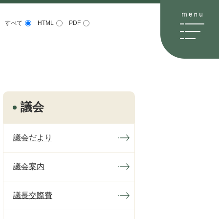
すべて
HTML
PDF
議会
議会だより
議会案内
議長交際費