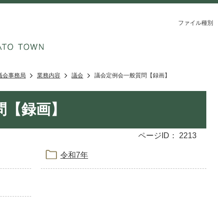
ファイル種別
議会事務局
業務内容
議会
議会定例会一般質問【録画】
問【録画】
ページID：
2213
令和7年