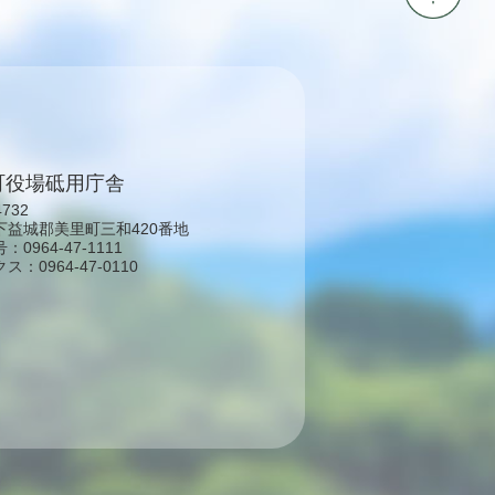
町役場砥用庁舎
4732
下益城郡美里町三和420番地
0964-47-1111
：0964-47-0110