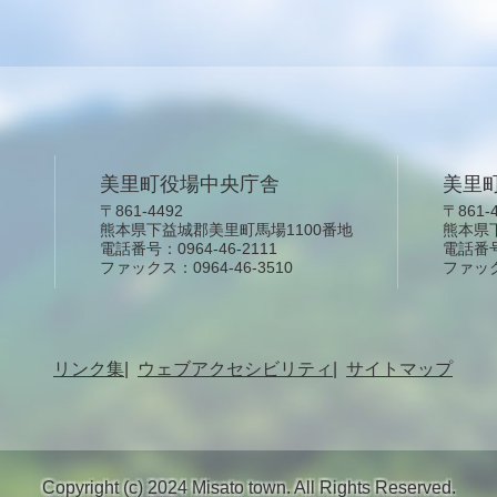
美里町役場中央庁舎
美里
〒861-4492
〒861-
熊本県下益城郡美里町馬場1100番地
熊本県
電話番号：0964-46-2111
電話番号：
ファックス：0964-46-3510
ファックス
リンク集
ウェブアクセシビリティ
サイトマップ
Copyright (c) 2024 Misato town. All Rights Reserved.