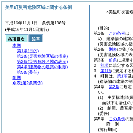
美里町災害危険区域に関する条例
○美里町災害
平成16年11月1日 条例第138号
(目的)
(平成16年11月1日施行)
第1条
この条例
は
め、建築物の建築
条項目次
沿革
(災害危険区域の指
本則
第2条
別表
に掲げ
第1条
(目的)
(災害危険区域の表
第2条
(災害危険区域の指定)
第3条
前条
に規定
第3条
(災害危険区域の表示)
2
前項
に規定する
第4条
(建築物の建築の制限)
3
第1項
に規定する
第5条
(委任)
4
町長は、
第1項
及
附則
(建築物の建築の制
別表
(第2条関係)
第4条
第2条
に規定
い。
(1)
主要構造部
(
面以下を居住の
(2)
納屋、農畜産
(委任)
第5条
この条例
の
附
則
(施行期日)