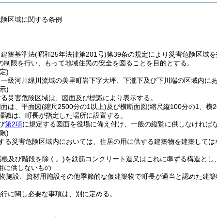
危険区域に関する条例
、建築基準法
(昭和25年法律第201号)
第39条の規定により災害危険区域
の制限を行い、もって地域住民の安全を図ることを目的とする。
定)
る一級河川緑川流域の美里町岩下字大坪、下瀧下及び下川端の区域内に
示)
する災害危険区域は、図面及び標識により表示する。
図面は、平面図
(縮尺2500分の1以上)
及び横断面図
(縮尺縦100分の1、横2
標識は、町長が指定した場所に設置する。
び
第2項
に規定する図面を役場に備え付け、一般の縦覧に供しなければ
限)
する災害危険区域内においては、住居の用に供する建築物を建築しては
屋根及び階段を除く。)
を鉄筋コンクリート造又はこれに準ずる構造とし
用に供しないもの
物施設、資材用施設その他季節的な仮建築物で町長が適当と認めた建築
施行に関し必要な事項は、別に定める。