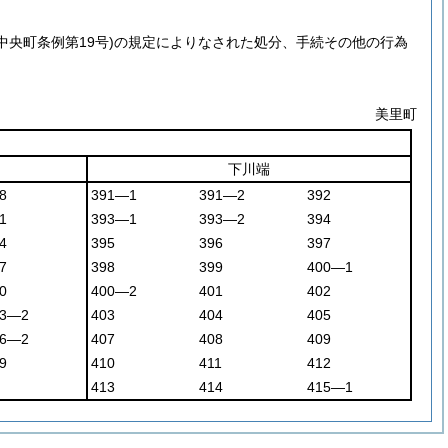
年中央町条例第19号)
の規定によりなされた処分、手続その他の行為
美里町
下川端
8
391―1
391―2
392
1
393―1
393―2
394
4
395
396
397
7
398
399
400―1
0
400―2
401
402
43―2
403
404
405
46―2
407
408
409
9
410
411
412
413
414
415―1