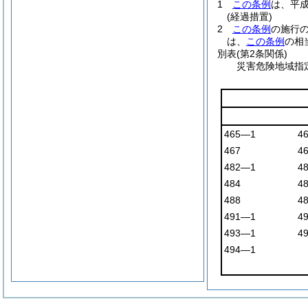
1
この条例
は、平成
(経過措置)
2
この条例
の施行
は、
この条例
の相
別表
(第2条関係)
災害危険地域指
465―1
4
467
4
482―1
4
484
4
488
4
491―1
4
493―1
4
494―1