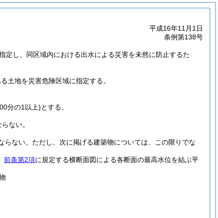
平成16年11月1日
条例第138号
を指定し、同区域内における出水による災害を未然に防止するた
ある土地を災害危険区域に指定する。
00分の1以上)
とする。
ならない。
ならない。
ただし、次に掲げる建築物については、この限りでな
、
前条第2項
に規定する横断面図による各断面の最高水位を結ぶ平
物