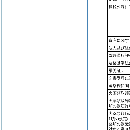
租税公課に
資産に関す
法人及び組
臨時運行許
建築基準法
罹災証明
文書受理に
選挙権に関
火薬類取締
火薬類取締
類の譲渡許
火薬類取締
1項の規定
薬類の譲受
対する審査