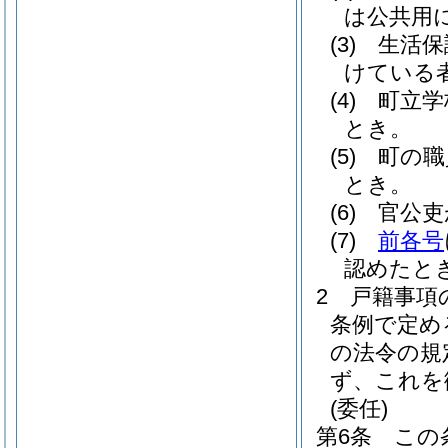
は公共用
(3)
生活保
けている
(4)
町立学
とき。
(5)
町の職
とき。
(6)
官公吏
(7)
前各号
認めたと
2
戸籍事項
条例で定め
の法令の規
ず、これを
(委任)
第6条
この