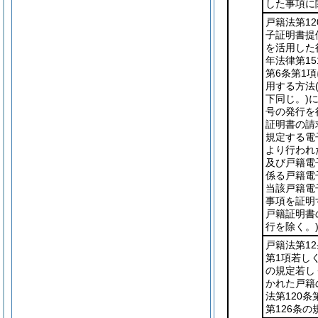
した事項に
戸籍法第1
子証明書提
を活用した
年法律第15
第6条第1
用する方法
下同じ。)
号の発行を
証明書の請
規定する電
より行われ
及び戸籍電
係る戸籍電
当該戸籍電
事項を証明
戸籍証明書
行を除く。
戸籍法第1
第1項若し
の規定若し
かれた戸籍
法第120条
第126条