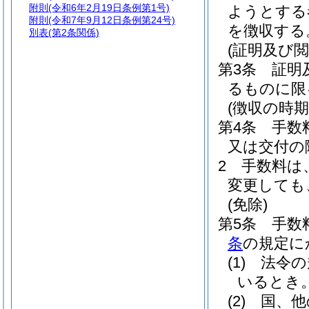
附則
(令和6年2月19日条例第1号)
ようとする
附則
(令和7年9月12日条例第24号)
を徴収する
別表
(第2条関係)
(証明及び閲
第3条
証明
るものに限
(徴収の時期
第4条
手数
又は交付の
2
手数料は
変更しても
(免除)
第5条
手数
条
の規定に
(1)
法令の
いるとき
(2)
国、他