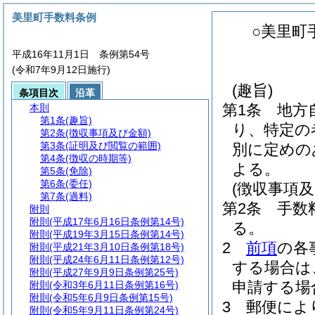
美里町手数料条例
○美里町
平成16年11月1日 条例第54号
(令和7年9月12日施行)
(趣旨)
条項目次
沿革
第1条
地方
本則
第1条
(趣旨)
り、特定の
第2条
(徴収事項及び金額)
第3条
(証明及び閲覧の範囲)
別に定めの
第4条
(徴収の時期等)
よる。
第5条
(免除)
第6条
(委任)
(徴収事項及
第7条
(過料)
第2条
手数
附則
附則
(平成17年6月16日条例第14号)
る。
附則
(平成19年3月15日条例第14号)
2
前項
の各
附則
(平成21年3月10日条例第18号)
附則
(平成24年6月11日条例第12号)
する場合は
附則
(平成27年9月9日条例第25号)
申請する場
附則
(令和3年6月11日条例第16号)
附則
(令和5年6月9日条例第15号)
3
郵便によ
附則
(令和5年9月11日条例第24号)