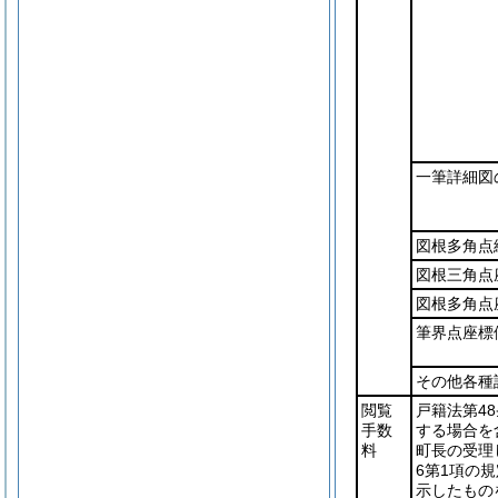
一筆詳細図
図根多角点
図根三角点
図根多角点
筆界点座標
その他各種
閲覧
戸籍法第48
手数
する場合を
料
町長の受理
6第1項の
示したもの