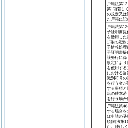
戸籍法第1
第1項若し
の規定又は
た戸籍に記
戸籍法第1
子証明書提
を活用した
1項の規定
子情報処理
子証明書提
該発行に係
規定により
を使用する
における当
識別符号の
を行う者が
する事項と
籍の謄本若
を行う場合
戸籍法第48
する場合を
は申請の受
項
(同法第
む。)
若しく