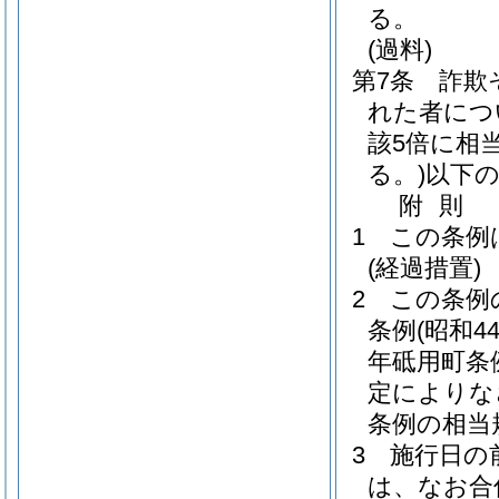
る。
(過料)
第7条
詐欺
れた者につ
該5倍に相
る。)
以下
附
則
1
この条例
(経過措置)
2
この条例
条例
(昭和4
年砥用町条
定によりな
条例の相当
3
施行日の
は、なお合