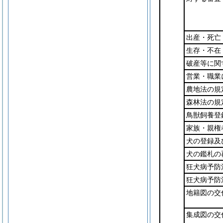
出産・死亡
生存・不在
破産等に関
営業・職業
農地法の規
森林法の規
鳥獣飼養登
家族・親権
犬の登録及
犬の鑑札の
狂犬病予防
狂犬病予防
地籍図の交
集成図の交